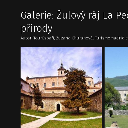
Galerie: Žulový ráj La P
přírody
Autor: TourEspañ, Zuzana Churanová, Turismomadrid.