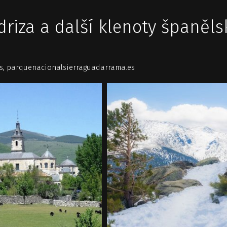
edriza a další klenoty španěls
es, parquenacionalsierraguadarrama.es