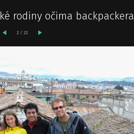
ské rodiny očima backpackera
2 / 22