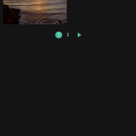
1
2
DALŠÍ