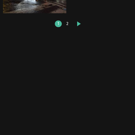
1
2
DALŠÍ