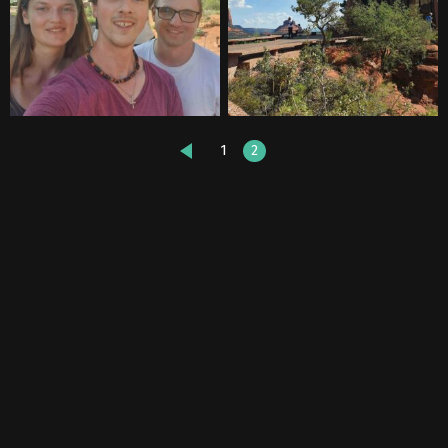
1
2
PŘEDCHOZÍ