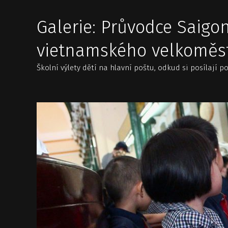
Galerie: Průvodce Saigon
vietnamského velkoměst
Školní výlety dětí na hlavní poštu, odkud si posílají p