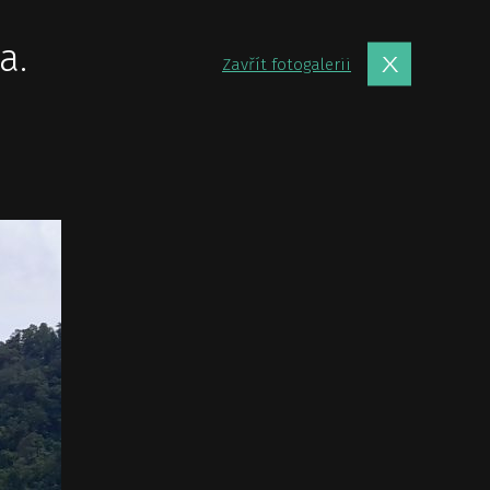
a.
Zavřít fotogalerii