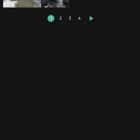
1
2
3
4
DALŠÍ