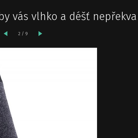
 aby vás vlhko a déšť nepřekva
2 / 9