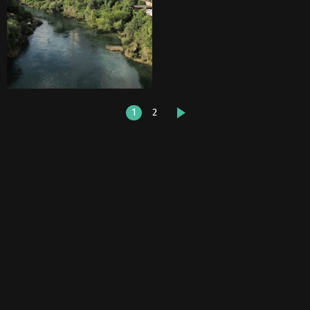
1
2
DALŠÍ