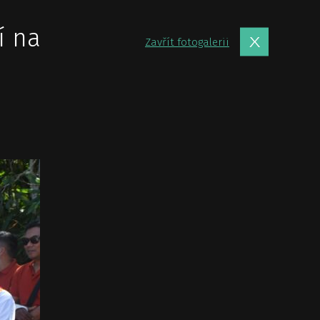
í na
Zavřít fotogalerii