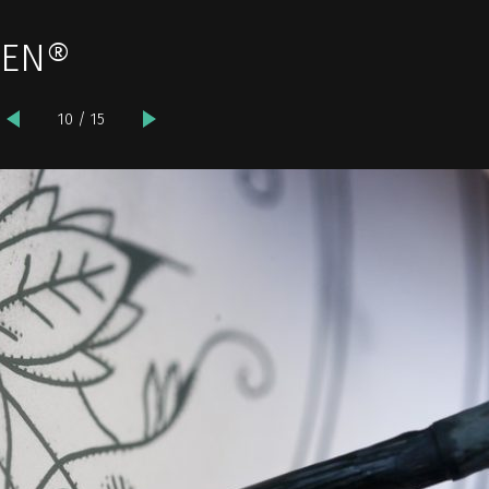
SEN®
10 / 15